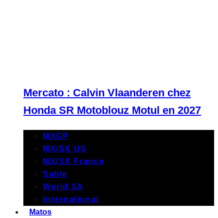
Mercato : Calvin Vlaanderen chez
Honda SR Motoblouz Motul en 2027
MXGP
MX/SX US
MX/SX France
Sable
World SX
International
Matos