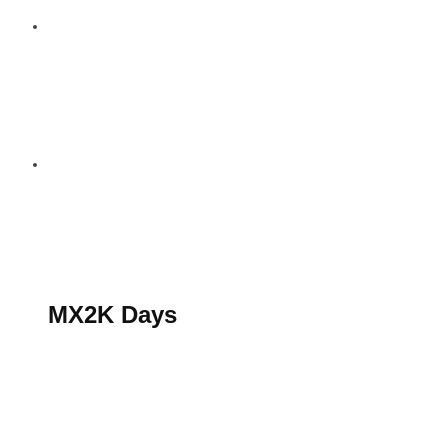
S’abonner au magazine
La boutique MX2K
Le groupe CROSSMEN
MX2K Days
MX2K Days