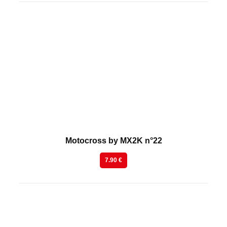
En kiosque
Motocross by MX2K n°22
7.90 €