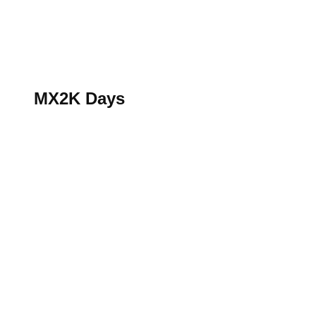
S’abonner au magazine
La boutique MX2K
Le groupe CROSSMEN
MX2K Days
MX2K Days
MX2K Days 2026 : Le rendez-vous motocross à ne p