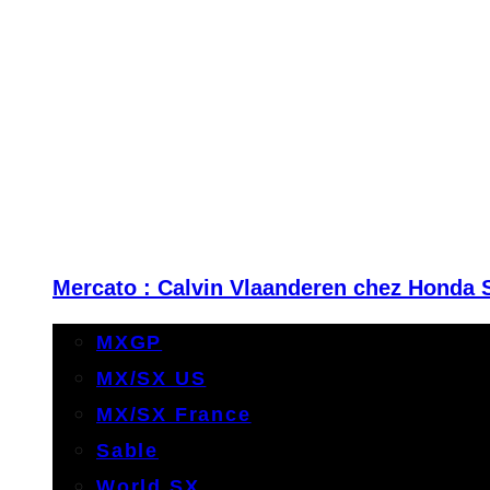
Mercato : Calvin Vlaanderen chez Honda 
MXGP
MX/SX US
MX/SX France
Sable
World SX