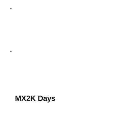
S’abonner au magazine
La boutique MX2K
Le groupe CROSSMEN
MX2K Days
MX2K Days