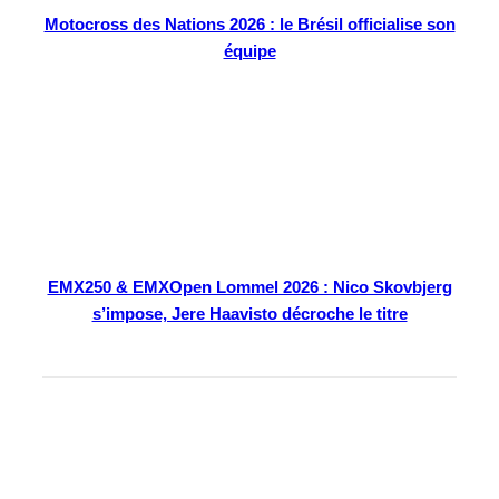
Motocross des Nations 2026 : le Brésil officialise son
équipe
EMX250 & EMXOpen Lommel 2026 : Nico Skovbjerg
s’impose, Jere Haavisto décroche le titre
En kiosque