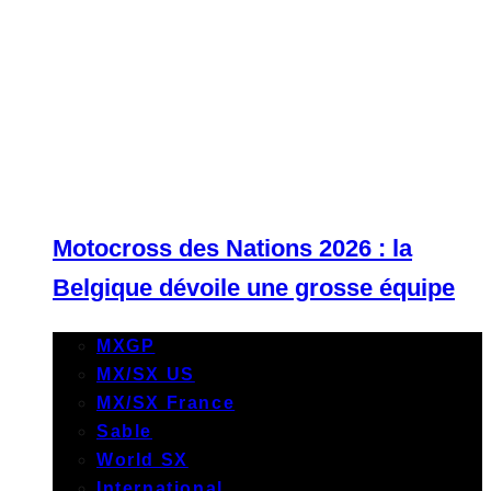
Motocross des Nations 2026 : la
Belgique dévoile une grosse équipe
MXGP
MX/SX US
MX/SX France
Sable
World SX
International