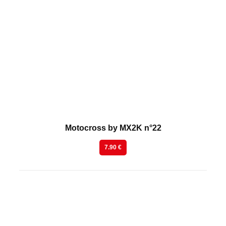
En kiosque
Motocross by MX2K n°22
7.90 €