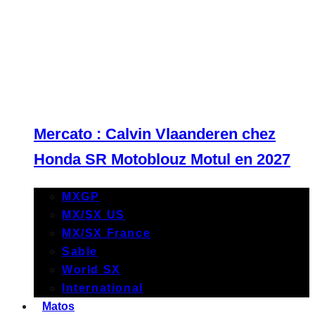
Mercato : Calvin Vlaanderen chez
Honda SR Motoblouz Motul en 2027
MXGP
MX/SX US
MX/SX France
Sable
World SX
International
Matos