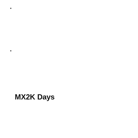
S’abonner au magazine
La boutique MX2K
Le groupe CROSSMEN
MX2K Days
MX2K Days