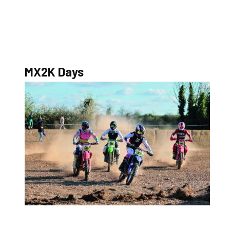
S’abonner au magazine
La boutique MX2K
Le groupe CROSSMEN
MX2K Days
MX2K Days
MX2K Days 2026 : rendez-vous à Is-sur-Tille pour la tr