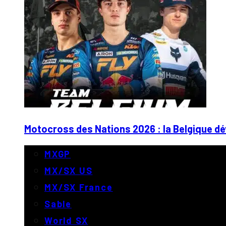
Motocross des Nations 2026 : la Belgique dé
MXGP
MX/SX US
MX/SX France
Sable
World SX