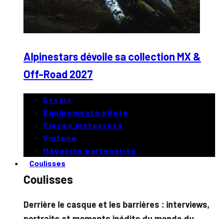
Alpinestars dévoile sa collection MX &
Off-Road 2027
Essais
Équipements pilote
Pièces motocross
Vintage
Magasins partenaires
Coulisses
Coulisses
Derrière le casque et les barrières : interviews,
portraits et moments inédits du monde du