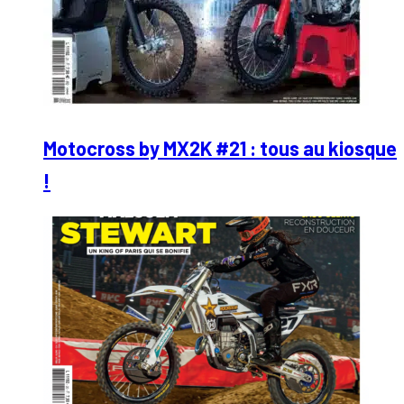
Motocross by MX2K #21 : tous au kiosque
!