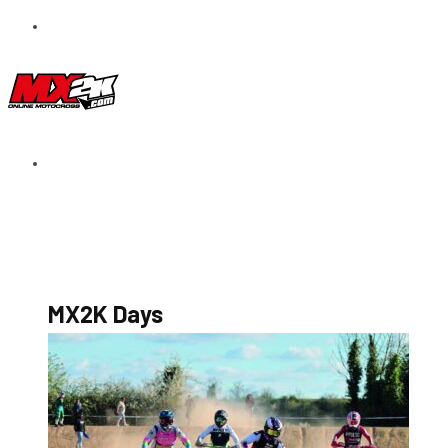
S’abonner au magazine
La boutique MX2K
Le groupe CROSSMEN
MX2K Days
MX2K Days