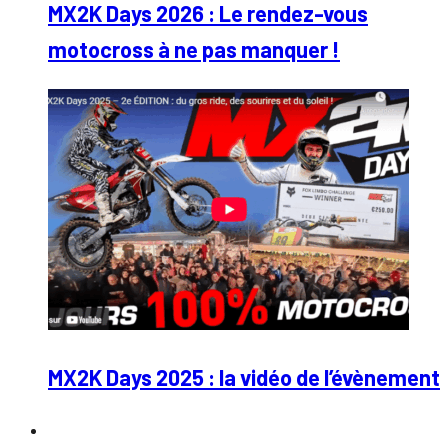
MX2K Days 2026 : Le rendez-vous
motocross à ne pas manquer !
MX2K Days 2025 : la vidéo de l’évènement