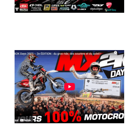
MX2K Days 2026 : Le rendez-vous
motocross à ne pas manquer !