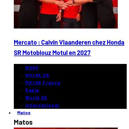
Mercato : Calvin Vlaanderen chez Honda
SR Motoblouz Motul en 2027
MXGP
MX/SX US
MX/SX France
Sable
World SX
International
Matos
Matos