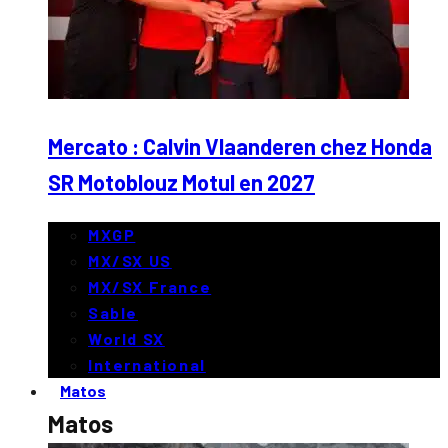
Mercato : Calvin Vlaanderen chez Honda
SR Motoblouz Motul en 2027
MXGP
MX/SX US
MX/SX France
Sable
World SX
International
Matos
Matos