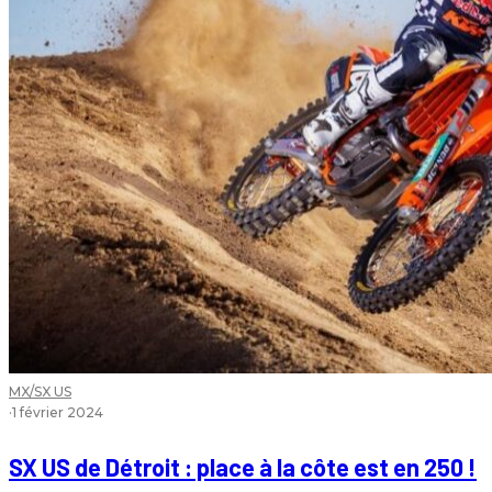
MX/SX US
·
1 février 2024
SX US de Détroit : place à la côte est en 250 !