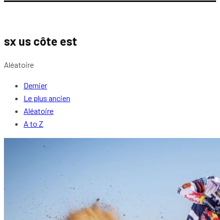
sx us côte est
Aléatoire
Dernier
Le plus ancien
Aléatoire
A to Z