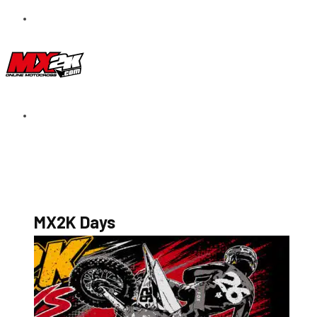
S’abonner au magazine
La boutique MX2K
Le groupe CROSSMEN
MX2K Days
MX2K Days