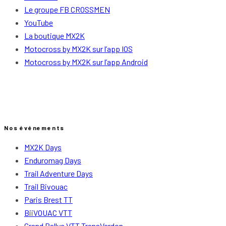
Le groupe FB CROSSMEN
YouTube
La boutique MX2K
Motocross by MX2K sur l’app IOS
Motocross by MX2K sur l’app Android
Nos événements
MX2K Days
Enduromag Days
Trail Adventure Days
Trail Bivouac
Paris Brest TT
BiiVOUAC VTT
Grand Rallye VTT TransVerdon