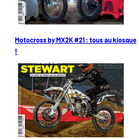
Motocross by MX2K #21 : tous au kiosque
!