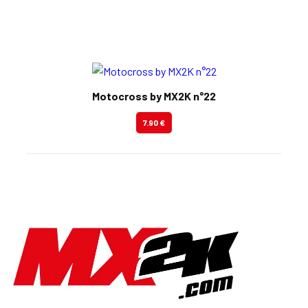
En kiosque
Motocross by MX2K n°22
7.90 €