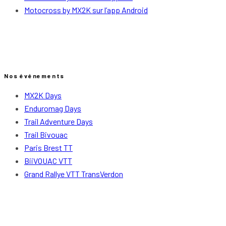
Motocross by MX2K sur l’app Android
Nos événements
MX2K Days
Enduromag Days
Trail Adventure Days
Trail Bivouac
Paris Brest TT
BiiVOUAC VTT
Grand Rallye VTT TransVerdon