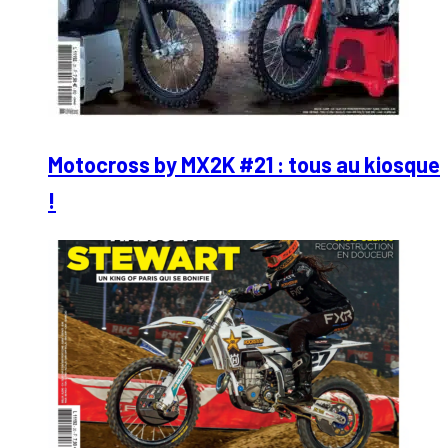
Motocross by MX2K #21 : tous au kiosque
!