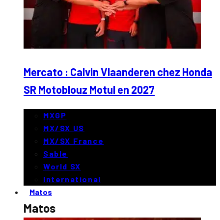
Mercato : Calvin Vlaanderen chez Honda
SR Motoblouz Motul en 2027
MXGP
MX/SX US
MX/SX France
Sable
World SX
International
Matos
Matos