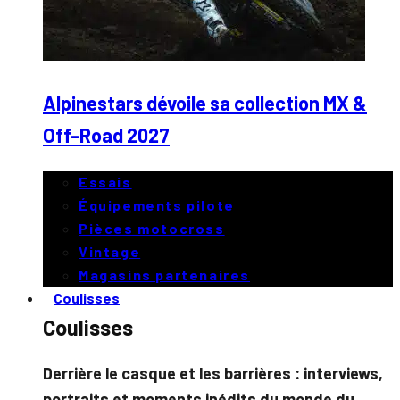
Alpinestars dévoile sa collection MX &
Off-Road 2027
Essais
Équipements pilote
Pièces motocross
Vintage
Magasins partenaires
Coulisses
Coulisses
Derrière le casque et les barrières : interviews,
portraits et moments inédits du monde du