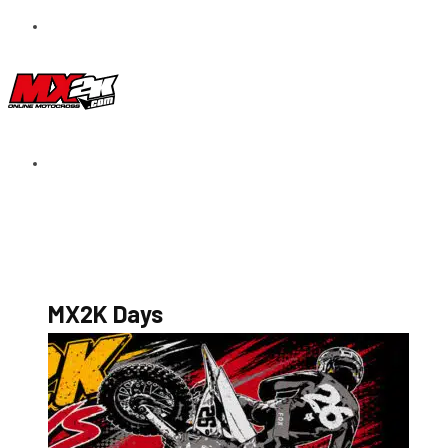
S’abonner au magazine
La boutique MX2K
Le groupe CROSSMEN
MX2K Days
MX2K Days