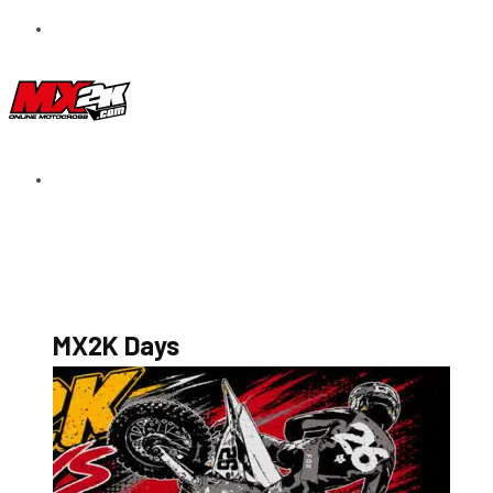
S’abonner au magazine
La boutique MX2K
Le groupe CROSSMEN
MX2K Days
MX2K Days