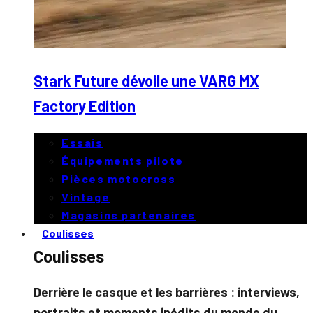
Stark Future dévoile une VARG MX
Factory Edition
Essais
Équipements pilote
Pièces motocross
Vintage
Magasins partenaires
Coulisses
Coulisses
Derrière le casque et les barrières : interviews,
portraits et moments inédits du monde du