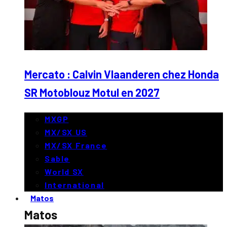
Mercato : Calvin Vlaanderen chez Honda
SR Motoblouz Motul en 2027
MXGP
MX/SX US
MX/SX France
Sable
World SX
International
Matos
Matos