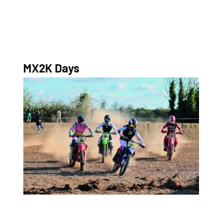
S’abonner au magazine
La boutique MX2K
Le groupe CROSSMEN
MX2K Days
MX2K Days
MX2K Days 2026 : rendez-vous à Is-sur-Tille pour la tr