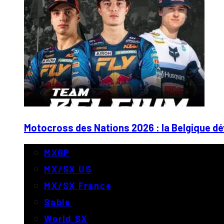
Motocross des Nations 2026 : la Belgique dé
MXGP
MX/SX US
MX/SX France
Sable
World SX