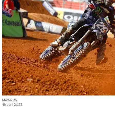
MX/SX US
·
18 avril 2023