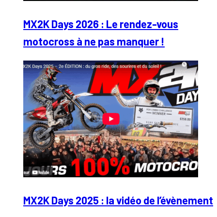
MX2K Days 2026 : Le rendez-vous
motocross à ne pas manquer !
MX2K Days 2025 : la vidéo de l’évènement