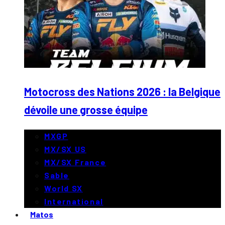
Motocross des Nations 2026 : la Belgique
dévoile une grosse équipe
MXGP
MX/SX US
MX/SX France
Sable
World SX
International
Matos