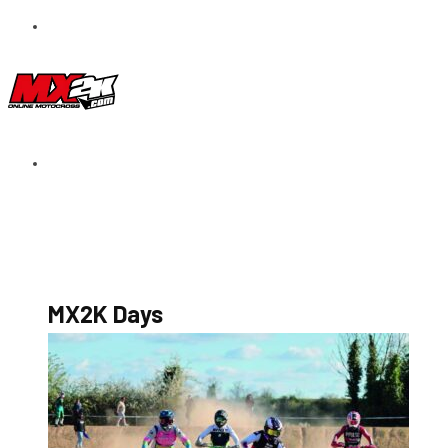
S’abonner au magazine
La boutique MX2K
Le groupe CROSSMEN
MX2K Days
MX2K Days