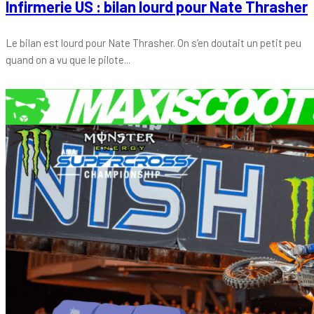
Infirmerie US : bilan lourd pour Nate Thrasher
Le bilan est lourd pour Nate Thrasher. On s’en doutait un petit peu
quand on a vu que le pilote...