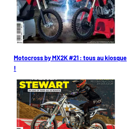
Motocross by MX2K #21 : tous au kiosque
!