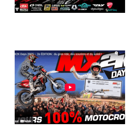
MX2K Days 2026 : Le rendez-vous
motocross à ne pas manquer !