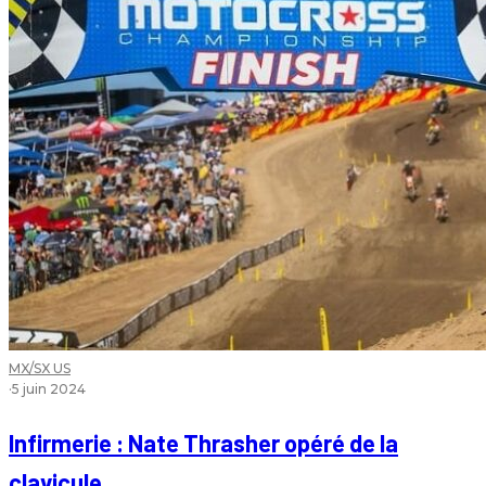
MX/SX US
·
5 juin 2024
Infirmerie : Nate Thrasher opéré de la
clavicule