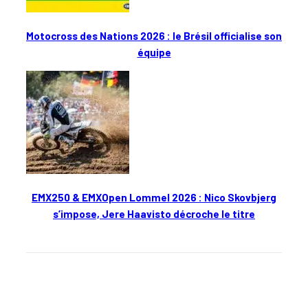
Motocross des Nations 2026 : le Brésil officialise son
équipe
EMX250 & EMXOpen Lommel 2026 : Nico Skovbjerg
s’impose, Jere Haavisto décroche le titre
En kiosque