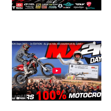
MX2K Days 2026 : Le rendez-vous
motocross à ne pas manquer !