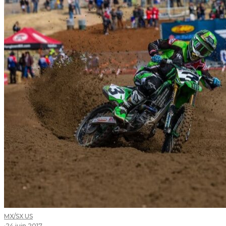
MX/SX US
·
24 juin 2017