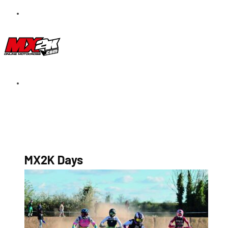
S’abonner au magazine
La boutique MX2K
Le groupe CROSSMEN
MX2K Days
MX2K Days