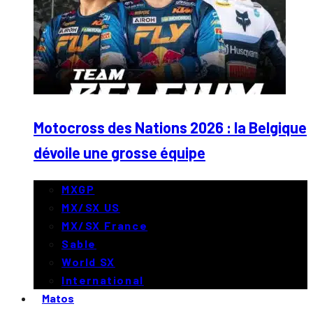
Motocross des Nations 2026 : la Belgique
dévoile une grosse équipe
MXGP
MX/SX US
MX/SX France
Sable
World SX
International
Matos