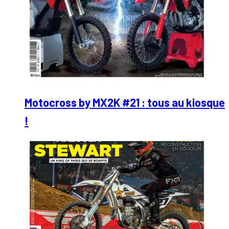
Motocross by MX2K #21 : tous au kiosque
!