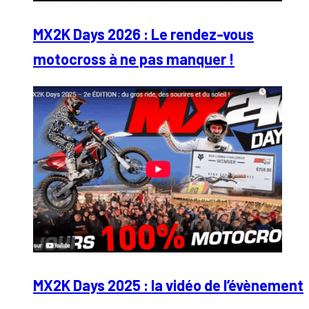
MX2K Days 2026 : Le rendez-vous
motocross à ne pas manquer !
MX2K Days 2025 : la vidéo de l’évènement