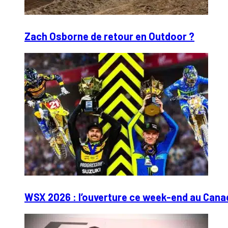
Zach Osborne de retour en Outdoor ?
WSX 2026 : l’ouverture ce week-end au Cana