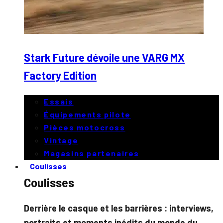
Stark Future dévoile une VARG MX
Factory Edition
Essais
Équipements pilote
Pièces motocross
Vintage
Magasins partenaires
Coulisses
Coulisses
Derrière le casque et les barrières : interviews,
portraits et moments inédits du monde du