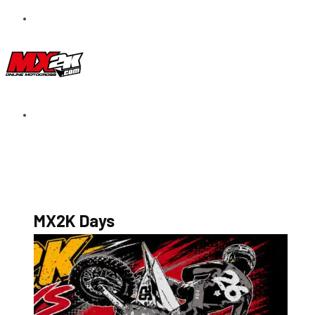
S’abonner au magazine
La boutique MX2K
Le groupe CROSSMEN
MX2K Days
MX2K Days