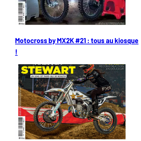
Motocross by MX2K #21 : tous au kiosque
!