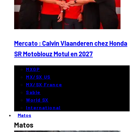
Mercato : Calvin Vlaanderen chez Honda
SR Motoblouz Motul en 2027
MXGP
MX/SX US
MX/SX France
Sable
World SX
International
Matos
Matos