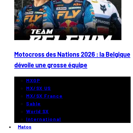
Motocross des Nations 2026 : la Belgique
dévoile une grosse équipe
MXGP
MX/SX US
MX/SX France
Sable
World SX
International
Matos