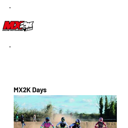
S’abonner au magazine
La boutique MX2K
Le groupe CROSSMEN
MX2K Days
MX2K Days