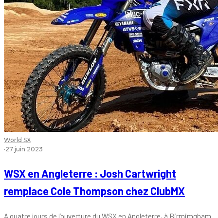
World SX
·
27 juin 2023
WSX en Angleterre : Josh Cartwright
remplace Cole Thompson chez ClubMX
A quatre jours de l’ouverture du WSX en Angleterre, à Birmimgham