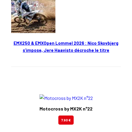
EMX250 & EMXOpen Lommel 2026 : Nico Skovbjerg
s’impose, Jere Haavisto décroche le titre
En kiosque
Motocross by MX2K n°22
7.90 €