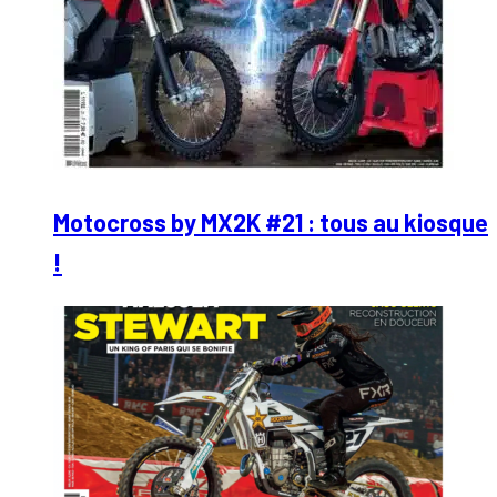
Motocross by MX2K #21 : tous au kiosque
!