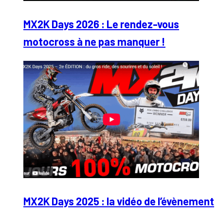
MX2K Days 2026 : Le rendez-vous
motocross à ne pas manquer !
MX2K Days 2025 : la vidéo de l’évènement