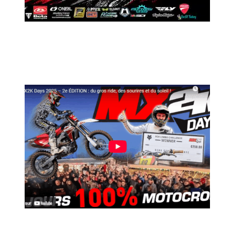
MX2K Days 2026 : Le rendez-vous
motocross à ne pas manquer !