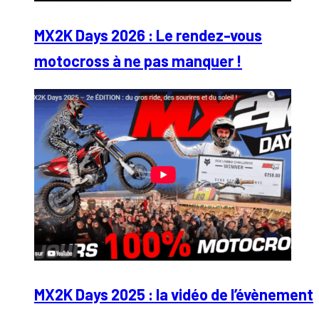
MX2K Days 2026 : Le rendez-vous
motocross à ne pas manquer !
MX2K Days 2025 : la vidéo de l’évènement