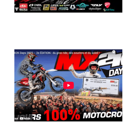
MX2K Days 2026 : Le rendez-vous
motocross à ne pas manquer !