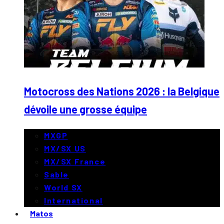
Motocross des Nations 2026 : la Belgique
dévoile une grosse équipe
MXGP
MX/SX US
MX/SX France
Sable
World SX
International
Matos