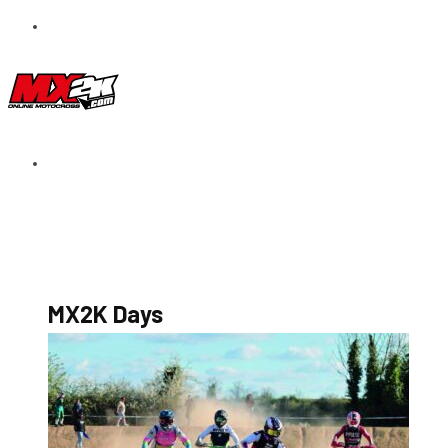
S’abonner au magazine
La boutique MX2K
Le groupe CROSSMEN
MX2K Days
MX2K Days