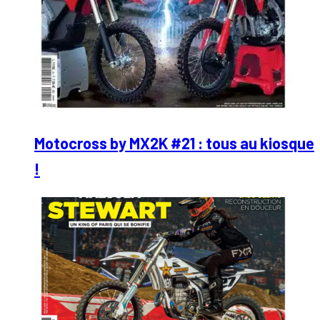
Motocross by MX2K #21 : tous au kiosque
!