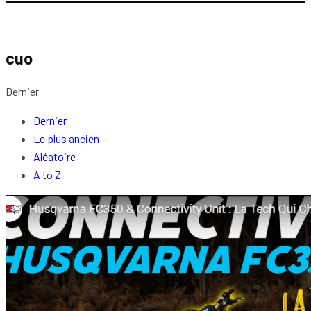
cuo
Dernier
Dernier
Le plus ancien
Aléatoire
A to Z