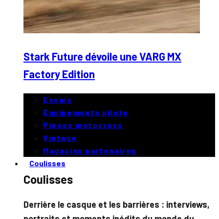
Stark Future dévoile une VARG MX
Factory Edition
Essais
Équipements pilote
Pièces motocross
Vintage
Magasins partenaires
Coulisses
Coulisses
Derrière le casque et les barrières : interviews,
portraits et moments inédits du monde du