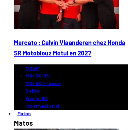
Mercato : Calvin Vlaanderen chez Honda
SR Motoblouz Motul en 2027
MXGP
MX/SX US
MX/SX France
Sable
World SX
International
Matos
Matos