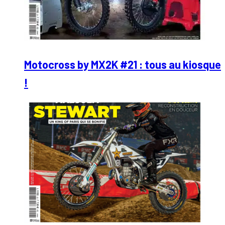
Motocross by MX2K #21 : tous au kiosque
!