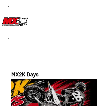
S’abonner au magazine
La boutique MX2K
Le groupe CROSSMEN
MX2K Days
MX2K Days