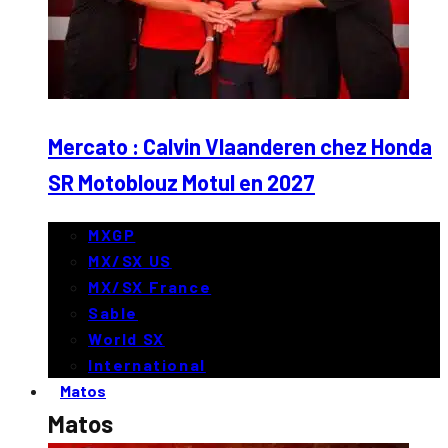
Mercato : Calvin Vlaanderen chez Honda
SR Motoblouz Motul en 2027
MXGP
MX/SX US
MX/SX France
Sable
World SX
International
Matos
Matos