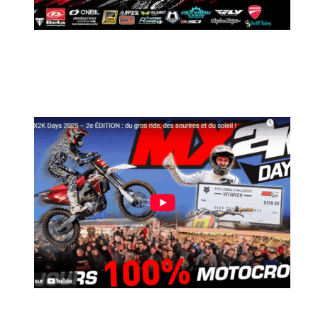
MX2K Days 2026 : Le rendez-vous
motocross à ne pas manquer !