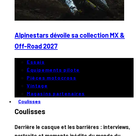
Alpinestars dévoile sa collection MX &
Off-Road 2027
Essais
Équipements pilote
Pièces motocross
Vintage
Magasins partenaires
Coulisses
Coulisses
Derrière le casque et les barrières : interviews,
portraits et moments inédits du monde du