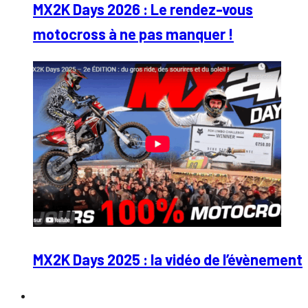
MX2K Days 2026 : Le rendez-vous
motocross à ne pas manquer !
MX2K Days 2025 : la vidéo de l’évènement