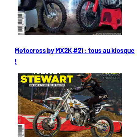
Motocross by MX2K #21 : tous au kiosque
!