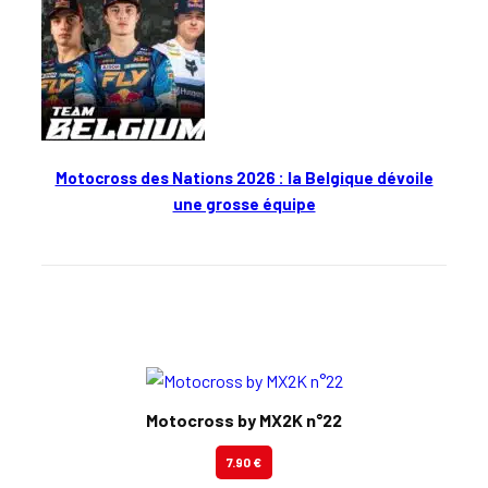
Motocross des Nations 2026 : la Belgique dévoile
une grosse équipe
En kiosque
Motocross by MX2K n°22
7.90 €