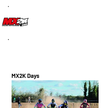
S’abonner au magazine
La boutique MX2K
Le groupe CROSSMEN
MX2K Days
MX2K Days