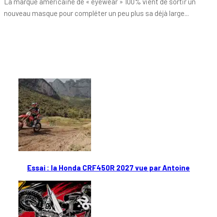
La marque américaine de « eyewear » 100% vient de sortir un
nouveau masque pour compléter un peu plus sa déjà large...
Tout chaud
Essai : la Honda CRF450R 2027 vue par Antoine