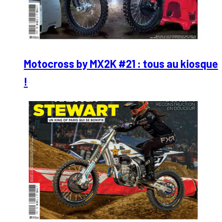
Motocross by MX2K #21 : tous au kiosque
!