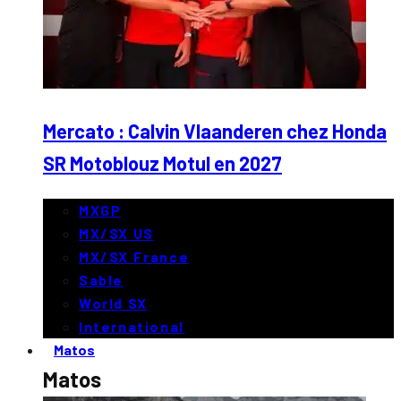
Mercato : Calvin Vlaanderen chez Honda
SR Motoblouz Motul en 2027
MXGP
MX/SX US
MX/SX France
Sable
World SX
International
Matos
Matos