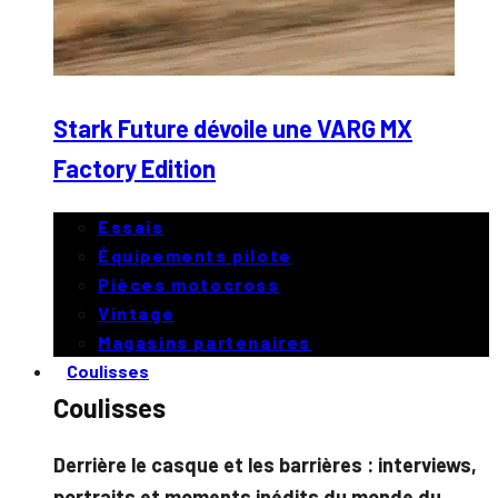
Stark Future dévoile une VARG MX
Factory Edition
Essais
Équipements pilote
Pièces motocross
Vintage
Magasins partenaires
Coulisses
Coulisses
Derrière le casque et les barrières : interviews,
portraits et moments inédits du monde du