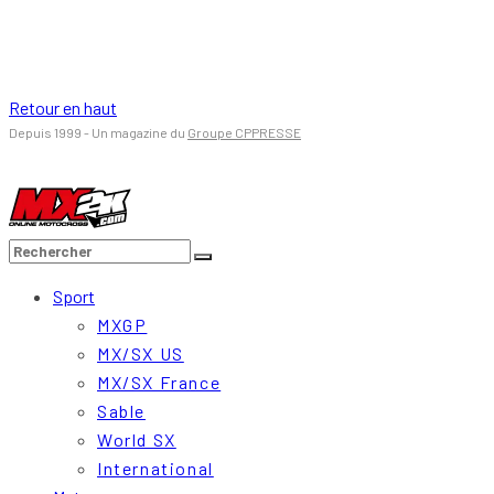
Retour en haut
Depuis 1999 - Un magazine du
Groupe CPPRESSE
Sport
MXGP
MX/SX US
MX/SX France
Sable
World SX
International