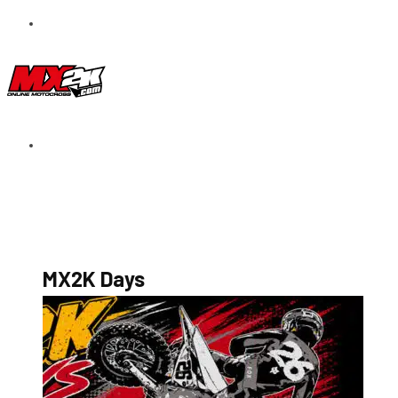
S’abonner au magazine
La boutique MX2K
Le groupe CROSSMEN
MX2K Days
MX2K Days