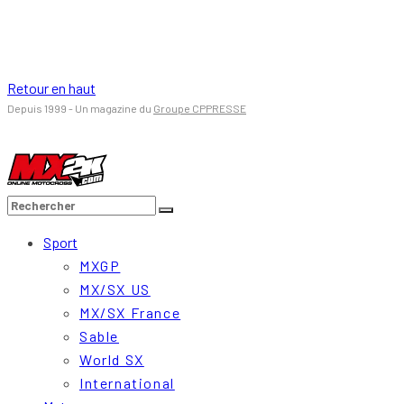
Retour en haut
Depuis 1999 - Un magazine du
Groupe CPPRESSE
Sport
MXGP
MX/SX US
MX/SX France
Sable
World SX
International