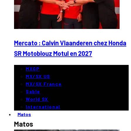
Mercato : Calvin Vlaanderen chez Honda
SR Motoblouz Motul en 2027
MXGP
MX/SX US
MX/SX France
Sable
World SX
International
Matos
Matos