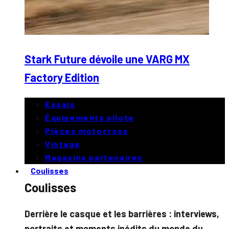
Stark Future dévoile une VARG MX
Factory Edition
Essais
Équipements pilote
Pièces motocross
Vintage
Magasins partenaires
Coulisses
Coulisses
Derrière le casque et les barrières : interviews,
portraits et moments inédits du monde du