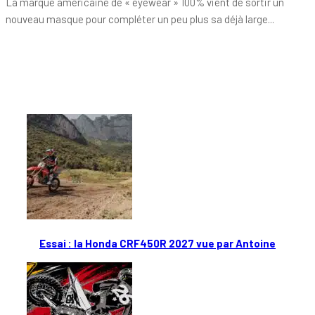
La marque américaine de « eyewear » 100% vient de sortir un
nouveau masque pour compléter un peu plus sa déjà large...
Tout chaud
Essai : la Honda CRF450R 2027 vue par Antoine