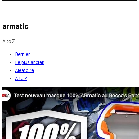
armatic
A to Z
Dernier
Le plus ancien
Aléatoire
A to Z