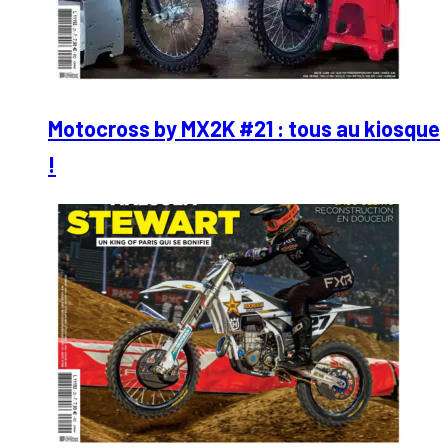
Motocross by MX2K #21 : tous au kiosque
!