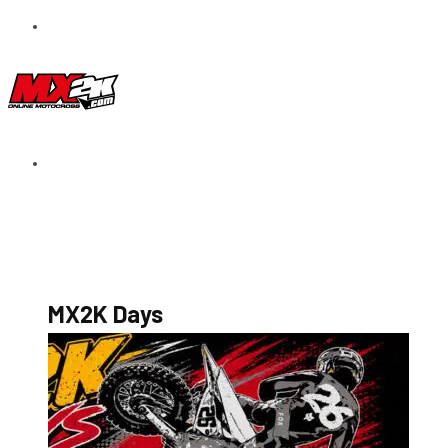
S’abonner au magazine
La boutique MX2K
Le groupe CROSSMEN
MX2K Days
MX2K Days