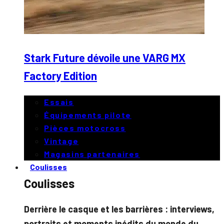
Stark Future dévoile une VARG MX
Factory Edition
Essais
Équipements pilote
Pièces motocross
Vintage
Magasins partenaires
Coulisses
Coulisses
Derrière le casque et les barrières : interviews,
portraits et moments inédits du monde du