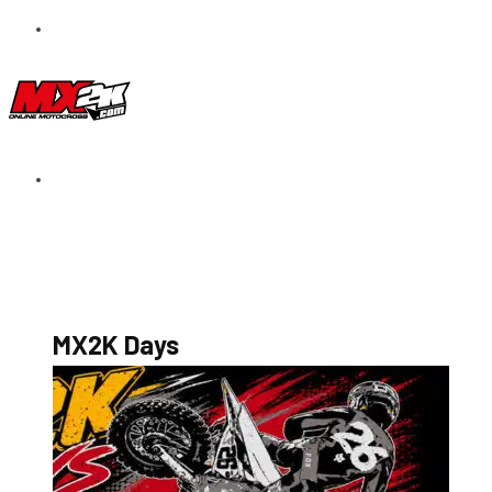
S’abonner au magazine
La boutique MX2K
Le groupe CROSSMEN
MX2K Days
MX2K Days