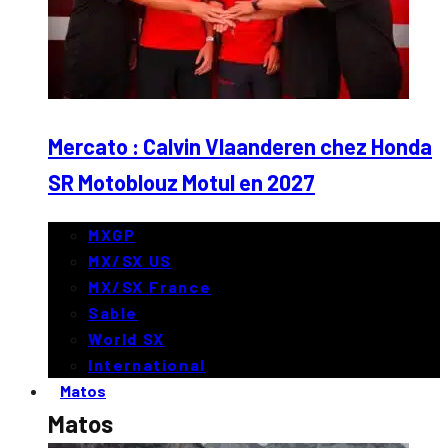
Mercato : Calvin Vlaanderen chez Honda
SR Motoblouz Motul en 2027
MXGP
MX/SX US
MX/SX France
Sable
World SX
International
Matos
Matos