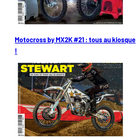
Motocross by MX2K #21 : tous au kiosque
!