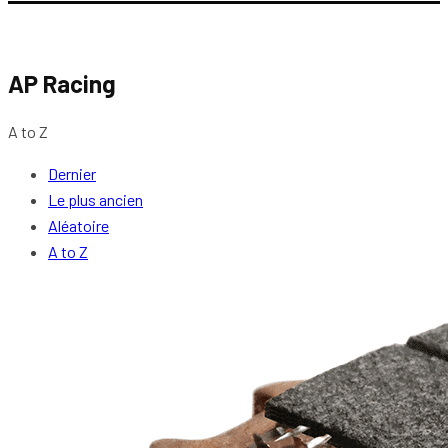
AP Racing
A to Z
Dernier
Le plus ancien
Aléatoire
A to Z