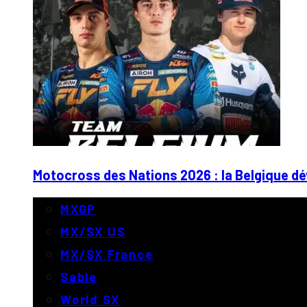
Motocross des Nations 2026 : la Belgique dé
MXGP
MX/SX US
MX/SX France
Sable
World SX