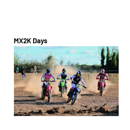
S’abonner au magazine
La boutique MX2K
Le groupe CROSSMEN
MX2K Days
MX2K Days
MX2K Days 2026 : rendez-vous à Is-sur-Tille pour la tr