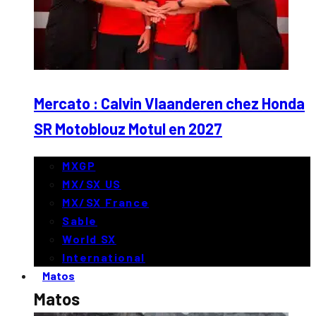
Mercato : Calvin Vlaanderen chez Honda
SR Motoblouz Motul en 2027
MXGP
MX/SX US
MX/SX France
Sable
World SX
International
Matos
Matos