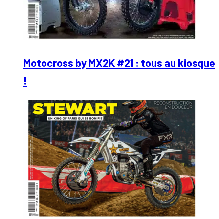
Motocross by MX2K #21 : tous au kiosque
!