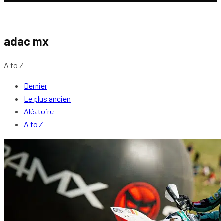
adac mx
A to Z
Dernier
Le plus ancien
Aléatoire
A to Z