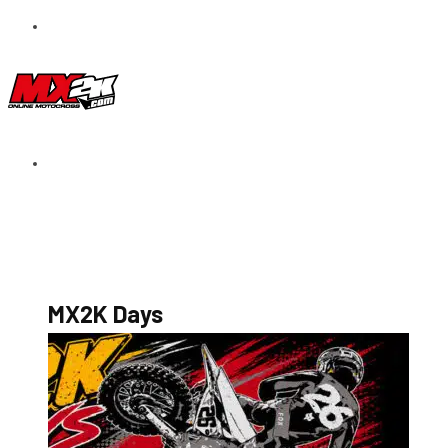
S’abonner au magazine
La boutique MX2K
Le groupe CROSSMEN
MX2K Days
MX2K Days