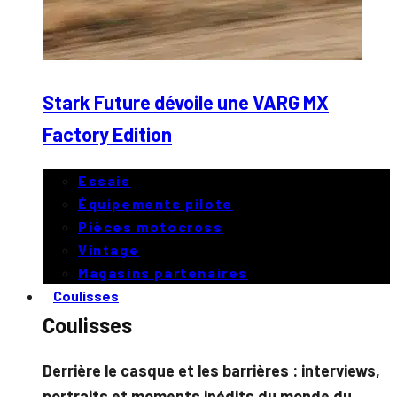
Stark Future dévoile une VARG MX
Factory Edition
Essais
Équipements pilote
Pièces motocross
Vintage
Magasins partenaires
Coulisses
Coulisses
Derrière le casque et les barrières : interviews,
portraits et moments inédits du monde du